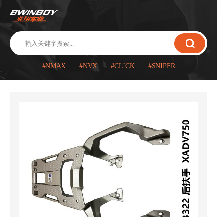
#NMAX
#NVX
#CLICK
#SNIPER