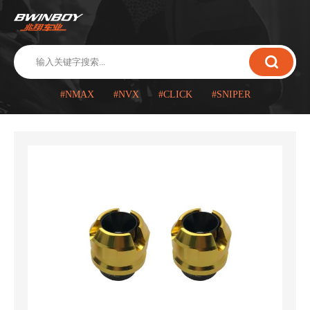
#NMAX
#NVX
#CLICK
#SNIPER