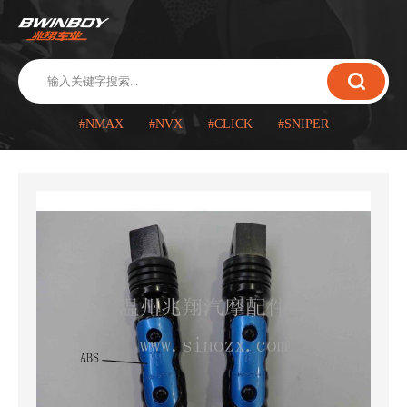
#NMAX
#NVX
#CLICK
#SNIPER