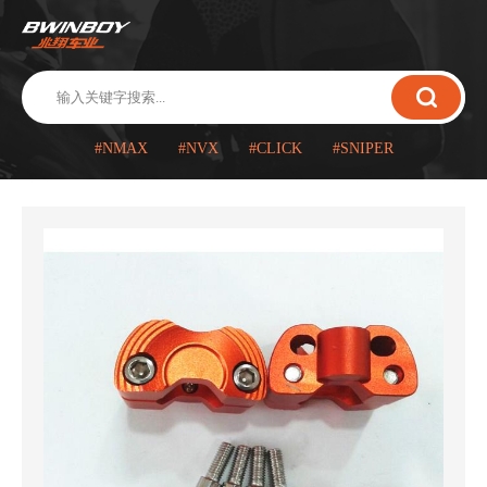
#NMAX
#NVX
#CLICK
#SNIPER