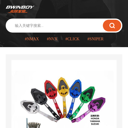
#NMAX
#NVX
#CLICK
#SNIPER