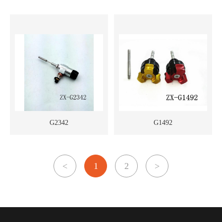
G2342
G1492
<
1
2
>