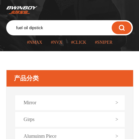
#NMAX
#NVX
#CLICK
#SNIPER
产品分类
Mirror
>
Girps
>
Alumuinm Piece
>