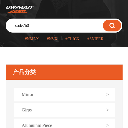
#NMAX
#NVX
#CLICK
#SNIPER
产品分类
Mirror
>
Girps
>
Alumuinm Piece
>